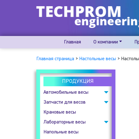
Главная
О компании
П
Главная страница
>
Настольные весы
>
Настольн
ПРОДУКЦИЯ
Автомобильные весы
Запчасти для весов
Подкладные
автомобильные весы
Крановые весы
Весовые индикаторы
Лабораторные весы
Клеммные коробки
Напольные весы
Аналитические весы
Тензодатчики