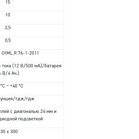
15
10
2,5
0,5
Т OIML R 76-1-2011
 тока (12 В/500 мА)/батарея
6 В/4 Ач.)
 °C ~ +40 °C
/унция/тдж/гдж
лей с диагональю 24 мм и
диодной подсветкой
230 х 300