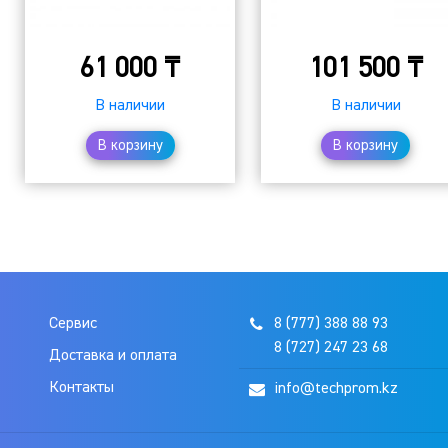
61 000
₸
101 500
₸
В наличии
В наличии
В корзину
В корзину
Сервис
8 (777) 388 88 93
8 (727) 247 23 68
Доставка и оплата
Контакты
info@techprom.kz