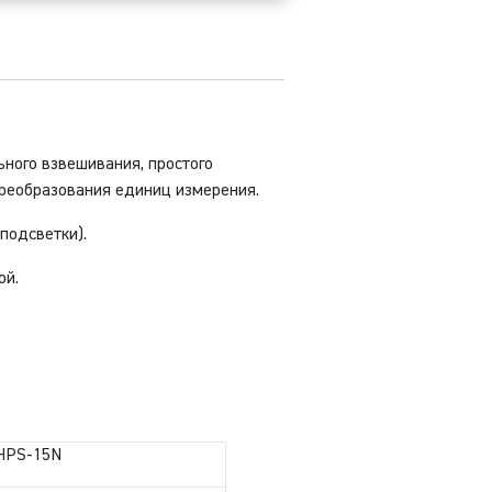
15
г,
,5
)
ного взвешивания, простого
преобразования единиц измерения.
подсветки).
ой.
HPS-15N