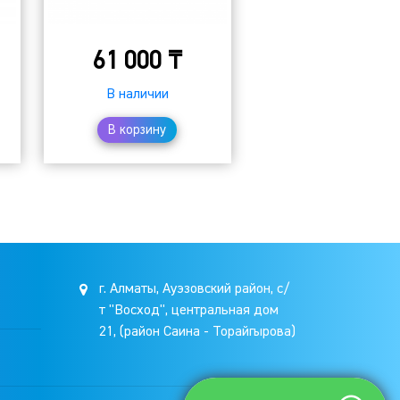
61 000
₸
В наличии
В корзину
г. Алматы, Ауэзовский район, с/
т "Восход", центральная дом
21, (район Саина - Торайгырова)