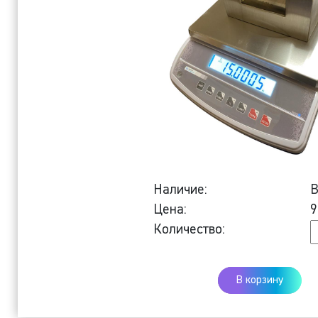
Наличие:
В
Цена:
9
К
Количество:
Н
в
В корзину
H
1