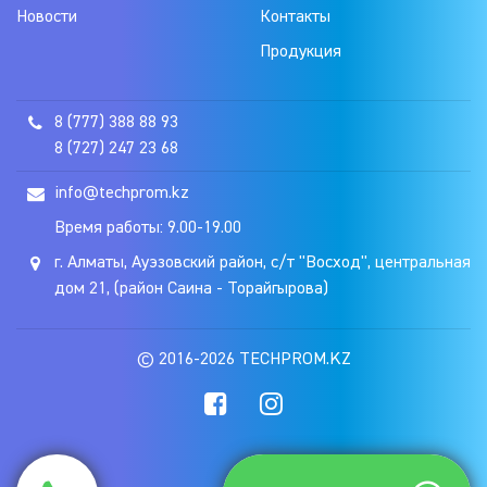
Новости
Контакты
Продукция
8 (777) 388 88 93
8 (727) 247 23 68
info@techprom.kz
Время работы: 9.00-19.00
г. Алматы, Ауэзовский район, с/т "Восход", центральная
дом 21, (район Саина - Торайгырова)
© 2016-2026 TECHPROM.KZ