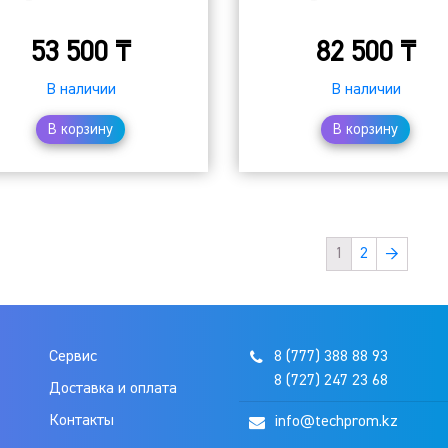
53 500
₸
82 500
₸
В наличии
В наличии
В корзину
В корзину
1
2
→
Сервис
8 (777) 388 88 93
8 (727) 247 23 68
Доставка и оплата
Контакты
info@techprom.kz