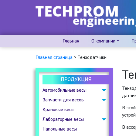
Главная
О компании
П
Главная страница
>
Тензодатчики
Те
ПРОДУКЦИЯ
Тензод
Автомобильные весы
датчик
Запчасти для весов
Подкладные
В этой
автомобильные весы
Крановые весы
Весовые индикаторы
устрой
Лабораторные весы
Клеммные коробки
В ассо
Напольные весы
Аналитические весы
Тензодатчики