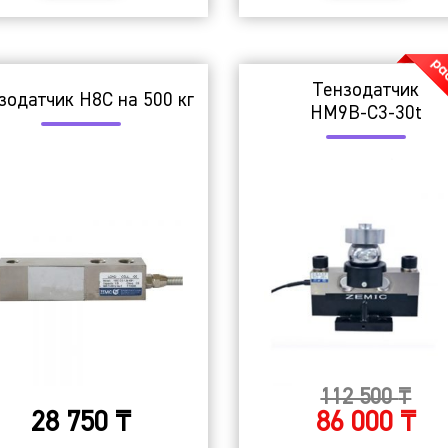
Тензодатчик
зодатчик H8C на 500 кг
HM9B-C3-30t
112 500
₸
28 750
₸
86 000
₸