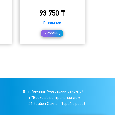
93 750
₸
В наличии
В корзину
г. Алматы, Ауэзовский район, с/
т "Восход", центральная дом
21, (район Саина - Торайгырова)