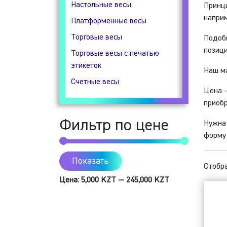
Настольные весы
Принци
Гидростатические весы
наприм
Платформенные весы
Прецизионные весы
Торговые весы
Подоб
Технические весы
позици
Торговые весы с печатью
этикеток
Наш ма
Счетные весы
Цена —
приобр
Фильтр по цене
Нужна 
форму 
Показать
Отобра
Цена:
5,000 KZT
—
245,000 KZT