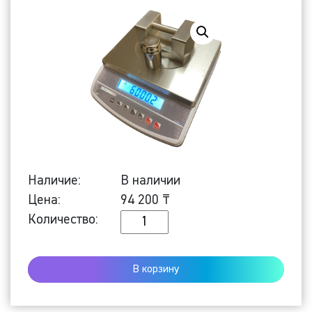
Наличие:
В наличии
Цена:
94 200
₸
Количество
Количество:
Настольные
весы
В корзину
HPS-
6N