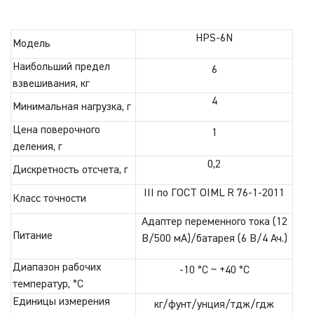
HPS-6N
Модель
Наибольший предел
6
взвешивания, кг
4
Минимальная нагрузка, г
Цена поверочного
1
деления, г
0,2
Дискретность отсчета, г
III по ГОСТ OIML R 76-1-2011
Класс точности
Адаптер переменного тока (12
Питание
В/500 мА)/батарея (6 В/4 Ач.)
Диапазон рабочих
-10 °C ~ +40 °C
температур, °C
Единицы измерения
кг/фунт/унция/тдж/гдж