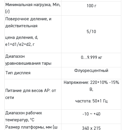
Минимальная нагрузка, Min,
100 г
(г)
Поверочное деление, и
действительная
5/10
цена деления, d,
e1=d1/e2=d2, г
Диапазон
0…9.999 кг
уравновешивания тары
Флуоресцентный
Тип дисплея
Напряжение: 220+10% -15%
В,
Питание для весов AP: от
сети
частота: 50±1 Гц
Диапазон рабочих
-10 ~ +40
температур, ºC
Размер платформы, мм (ш
340 x 215