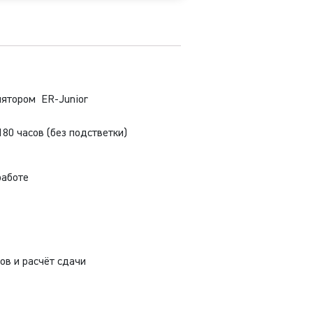
6CB
лятором ER-Junior
80 часов (без подстветки)
работе
ов и расчёт сдачи