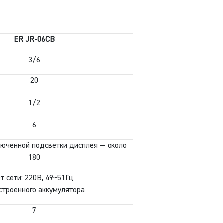
ER JR-06CB
3/6
20
1/2
6
люченной подсветки дисплея — около
180
т сети: 220В, 49~51Гц
строенного аккумулятора
7