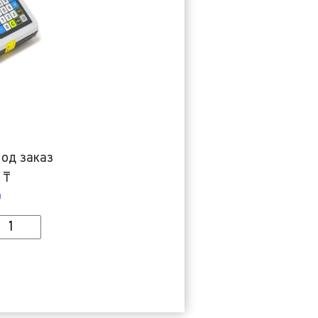
од заказ
0
₸
а
оличество
орговые
есы
R
R-