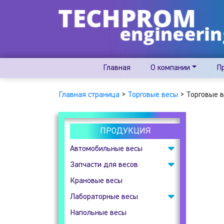
Главная
О компании
П
Главная страница
>
Торговые весы
>
Торговые 
ПРОДУКЦИЯ
Автомобильные весы
Запчасти для весов
Подкладные
автомобильные весы
Крановые весы
Весовые индикаторы
Лабораторные весы
Клеммные коробки
Напольные весы
Аналитические весы
Тензодатчики