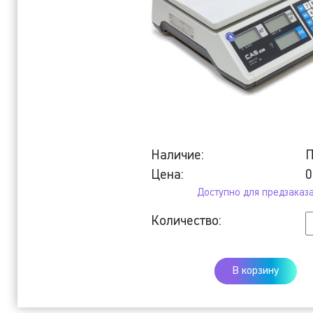
Наличие:
П
Цена:
Доступно для предзаказ
К
Количество:
Т
в
В корзину
E
J