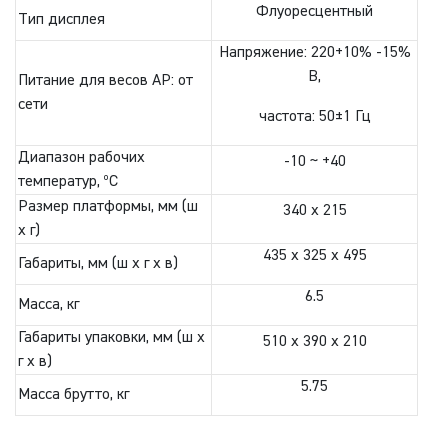
Флуоресцентный
Тип дисплея
Напряжение: 220+10% -15%
В,
Питание для весов AP: от
сети
частота: 50±1 Гц
Диапазон рабочих
-10 ~ +40
температур, ºC
Размер платформы, мм (ш
340 x 215
х г)
435 x 325 x 495
Габариты, мм (ш х г х в)
6.5
Масса, кг
Габариты упаковки, мм (ш х
510 x 390 x 210
г х в)
5.75
Масса брутто, кг