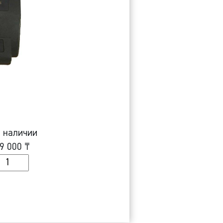
 наличии
9 000
₸
оличество
есовые
ндикаторы
12E