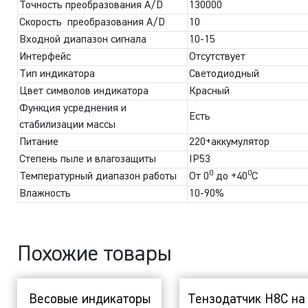
Точность преобразования A/D
130000
Скорость преобразования A/D
10
Входной диапазон сигнала
10-15
Интерфейс
Отсутствует
Тип индикатора
Светодиодный
Цвет символов индикатора
Красный
Функция усреднения и
Есть
стабилизации массы
Питание
220+аккумулятор
Степень пыле и влагозащиты
IP53
0
0
Температурный диапазон работы
От 0
до +40
С
Влажность
10-90%
Похожие товары
Весовые индикаторы
Тензодатчик H8C на