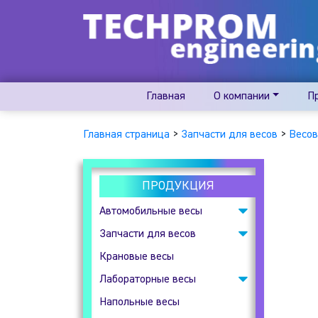
Главная
О компании
П
Главная страница
>
Запчасти для весов
>
Весов
ПРОДУКЦИЯ
Автомобильные весы
Запчасти для весов
Подкладные
автомобильные весы
Крановые весы
Весовые индикаторы
Лабораторные весы
Клеммные коробки
Напольные весы
Аналитические весы
Тензодатчики