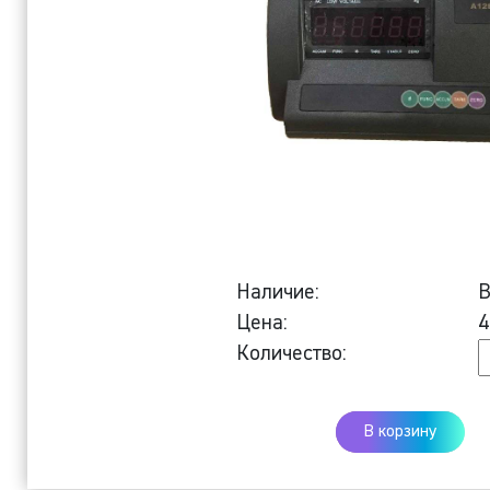
Наличие:
В
Цена:
4
К
Количество:
В
и
В корзину
A