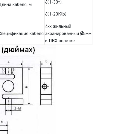
6(1-30т),
Длина кабеля, м
6(1-20Klb)
4-х жильный
Спецификация кабеля
экранированный
Ø
5мм
в ПВХ оплетке