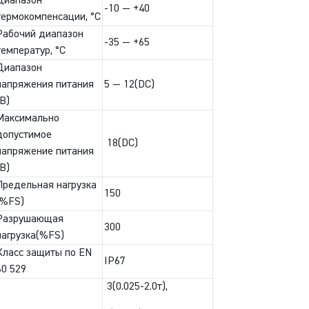
Диапазон
-10 — +40
термокомпенсации, °С
Рабочий диапазон
-35 — +65
температур, °С
Диапазон
напряжения питания
5 — 12(DC)
(В)
Максимально
допустимое
18(DC)
напряжение питания
(В)
Предельная нагрузка
150
(%FS)
Разрушающая
300
нагрузка(%FS)
Класс защиты по EN
IP67
60 529
3(0.025-2.0т),