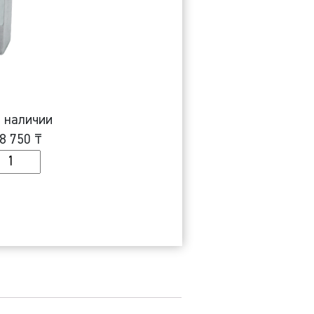
 наличии
8 750
₸
оличество
ензодатчик
-
бразный
а
00
г