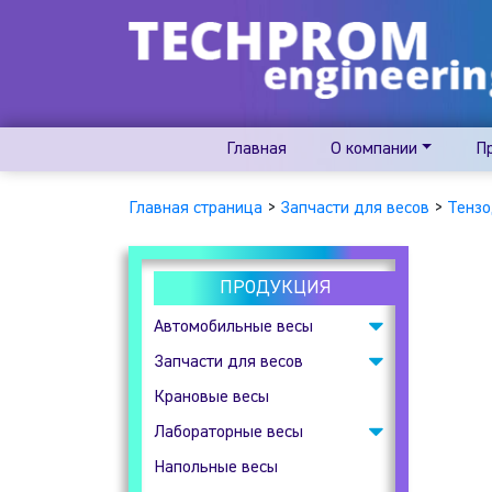
Главная
О компании
П
Главная страница
>
Запчасти для весов
>
Тензо
ПРОДУКЦИЯ
Автомобильные весы
Запчасти для весов
Подкладные
автомобильные весы
Крановые весы
Весовые индикаторы
Лабораторные весы
Клеммные коробки
Напольные весы
Аналитические весы
Тензодатчики