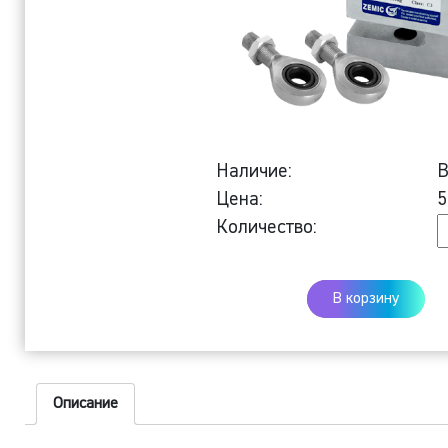
Наличие:
В
Цена:
5
К
Количество:
Т
S
В корзину
о
н
5
к
Описание