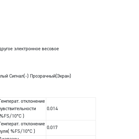
другое электронное весовое
лый Сигнал(-) Прозрачный(Экран)
Температ. отклонение
чувствительности
0.014
(%FS/10°С )
Температ. отклонение
0.017
нуля( %FS/10°С )