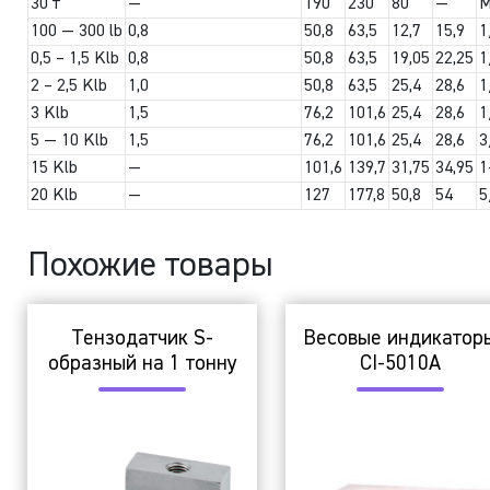
30 т
—
190
230
80
—
M
100 — 300 lb
0,8
50,8
63,5
12,7
15,9
1
0,5 – 1,5 Klb
0,8
50,8
63,5
19,05
22,25
1
2 – 2,5 Klb
1,0
50,8
63,5
25,4
28,6
1
3 Klb
1,5
76,2
101,6
25,4
28,6
1
5 — 10 Klb
1,5
76,2
101,6
25,4
28,6
3
15 Klb
—
101,6
139,7
31,75
34,95
1
20 Klb
—
127
177,8
50,8
54
5
Похожие товары
Тензодатчик S-
Весовые индикатор
образный на 1 тонну
CI-5010A