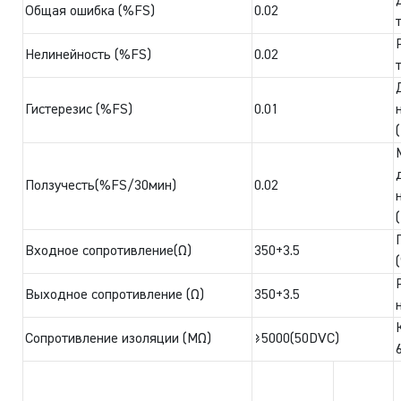
Общая ошибка (%FS)
0.02
Нелинейность (%FS)
0.02
Гистерезис (%FS)
0.01
Ползучесть(%FS/30мин)
0.02
Входное сопротивление(Ω)
350+3.5
Выходное сопротивление (Ω)
350+3.5
Сопротивление изоляции (MΩ)
≥5000(50DVC)