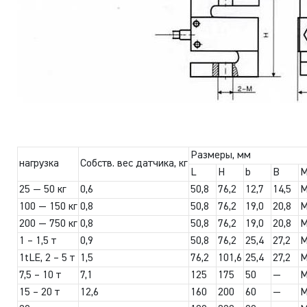
Размеры, мм
нагрузка
Собств. вес датчика, кг
L
H
b
B
25 — 50 кг
0,6
50,8
76,2
12,7
14,5
100 — 150 кг
0,8
50,8
76,2
19,0
20,8
M
200 — 750 кг
0,8
50,8
76,2
19,0
20,8
M
1 – 1,5 т
0,9
50,8
76,2
25,4
27,2
M
1tLE, 2 – 5 т
1,5
76,2
101,6
25,4
27,2
M
7,5 – 10 т
7,1
125
175
50
—
M
15 – 20 т
12,6
160
200
60
—
M