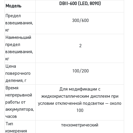
DBII-600 (LED, 8090)
Модель
Предел
300/600
взвешивания,
кг
Наименьший
предел
2
взвешивания,
кг
Цена
100/200
поверочного
деления, г
Время
Для модификации с
непрерывной
жидкокристаллическим дисплеем при
работы от
условии отключенной подсветки — около
аккумулятора,
100
часов
Тип
тензометрический
измерения