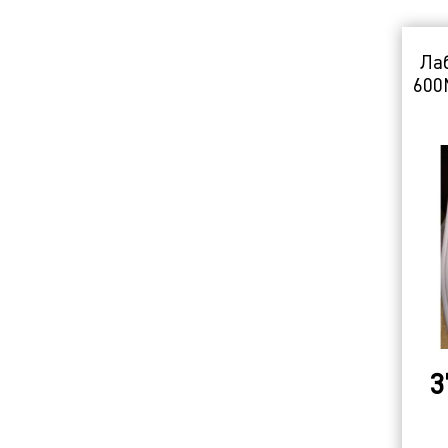
Ла
600N
3