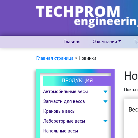
Главная
О компании
П
Главная страница
>
Новинки
Но
ПРОДУКЦИЯ
Показ 
Автомобильные весы
Запчасти для весов
Подкладные
Вес
автомобильные весы
Крановые весы
Весовые индикаторы
Лабораторные весы
Клеммные коробки
Напольные весы
Аналитические весы
Тензодатчики