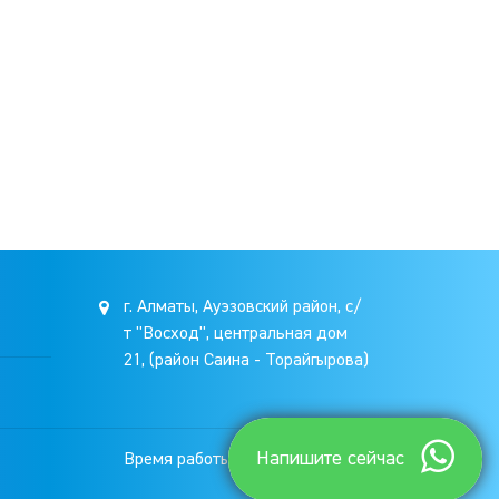
г. Алматы, Ауэзовский район, с/
т "Восход", центральная дом
21, (район Саина - Торайгырова)
Напишите сейчас
Время работы: 9.00-19.00