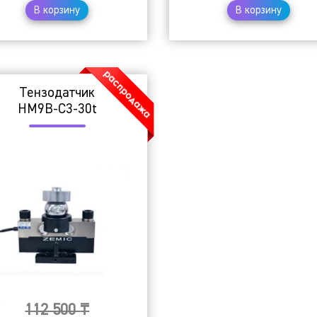
В корзину
В корзину
Тензодатчик
HM9B-C3-30t
112 500
₸