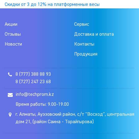
Навигация
Скидки от 3 до 12% на платформенные весы
по
Акции
Сервис
записям
Отзывы
Доставка и оплата
Новости
Контакты
Продукция
8 (777) 388 88 93
8 (727) 247 23 68
info@techprom.kz
Время работы: 9.00-19.00
г. Алматы, Ауэзовский район, с/т "Восход", центральная
дом 21, (район Саина - Торайгырова)