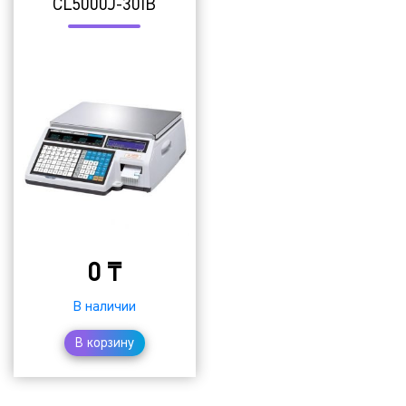
СL5000J-30IB
0
₸
В наличии
В корзину