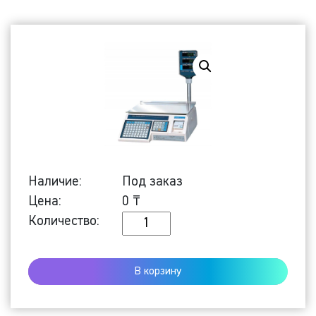
Наличие:
Под заказ
Цена:
0
₸
Количество
Количество:
Торговые
весы
В корзину
LP-
15