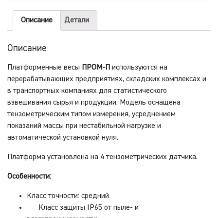
(размер
платформы
Описание
Детали
1,5
х
Описание
2,0
Платформенные весы
ПРОМ-П
используются на
м)
перерабатывающих предприятиях, складских комплексах и
в транспортных компаниях для статистического
взвешивания сырья и продукции. Модель оснащена
тензометрическим типом измерения, усреднением
показаний массы при нестабильной нагрузке и
автоматической установкой нуля.
Платформа установлена на 4 тензометрических датчика.
Особенности:
Класс точности: средний
Класс защиты IP65 от пыле- и