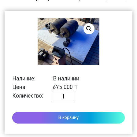
Наличие:
В наличии
Цена:
675 000
₸
Количество
Количество:
Платформенные
весы
В корзину
ПРОМ-
П-5000