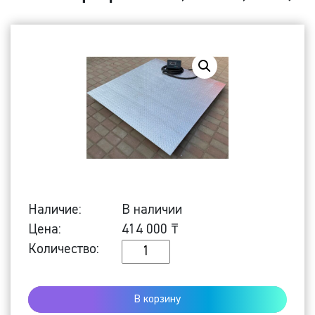
Наличие:
В наличии
Цена:
414 000
₸
Количество
Количество:
Платформенные
весы
В корзину
ПРОМ-