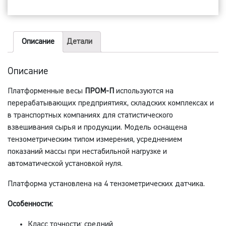
П-1000
(размер
платформы
Описание
Детали
1,5
х
Описание
1,5
Платформенные весы
ПРОМ-П
используются на
м)
перерабатывающих предприятиях, складских комплексах и
в транспортных компаниях для статистического
взвешивания сырья и продукции. Модель оснащена
тензометрическим типом измерения, усреднением
показаний массы при нестабильной нагрузке и
автоматической установкой нуля.
Платформа установлена на 4 тензометрических датчика.
Особенности:
Класс точности: средний