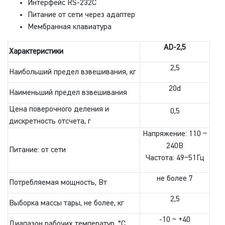
Интерфейс RS-232С
Питание от сети через адаптер
Мембранная клавиатура
AD-2,5
Характеристики
2,5
Наибольший предел взвешивания, кг
20d
Наименьший предел взвешивания
Цена поверочного деления и
0,5
дискретность отсчета, г
Напряжение: 110 ~
240В
Питание: от сети
Частота: 49~51Гц
не более 7
Потребляемая мощность, Вт
2,5
Выборка массы тары, не более, кг
-10 ~ +40
Диапазон рабочих температур, °С