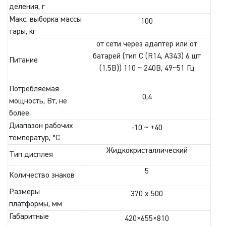
деления, г
Макс. выборка массы
100
тары, кг
от сети через адаптер или от
батарей (тип С (R14, A343) 6 шт
Питание
(1.5В)) 110 ~ 240В, 49~51 Гц
Потребляемая
0,4
мощность, Вт, не
более
Диапазон рабочих
-10 ~ +40
температур, °C
Жидкокристаллический
Тип дисплея
5
Количество знаков
Размеры
370 x 500
платформы, мм
Габаритные
420×655×810