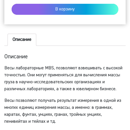
весы
В корзину
MBS-
300N
(300
г,
Описание
0,005
г,
Описание
внешняя
Весы лабораторные MBS, позволяют взвешивать с высокой
калибровка)
точностью. Они могут применяться для вычисления массы
груза в научно-исследовательских организациях и
различных лабораториях, а также в ювелирном бизнесе.
Весы позволяют получать результат измерения в одной из
многих единиц измерения массы, а именно: в граммах,
каратах, фунтах, унциях, гранах, тройных унциях,
пенивейтах и тейлах и тд.