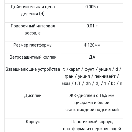
Действительная цена
0.005 г
деления (d)
Поверочный интервал
0.01 г
весов, е
Размер платформы
Ф120мм
Ветрозащитный колпак
ДА
Взвешивающие устройства
г. /карат / фунт / унция / d /
гран / унция / пеннивейт /
мом / tlT / tlh / tlj / т / bt / n
Дисплей
ЖК-дисплей с 16,5 мм
цифрами и белой
светодиодной подсветкой
Корпус
Пластиковый корпус,
платформа из нержавеющей