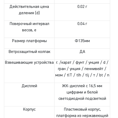
Действительная цена
0.02 г
деления (d)
Поверочный интервал
0.04 г
весов, е
Размер платформы
Ф135мм
Ветрозащитный колпак
ДА
Взвешивающие устройства
г. /карат / фунт / унция / d /
гран / унция / пеннивейт /
мом / tlT / tlh / tlj / т / bt / n
Дисплей
ЖК-дисплей с 16,5 мм
цифрами и белой
светодиодной подсветкой
Корпус
Пластиковый корпус,
платформа из нержавеющей