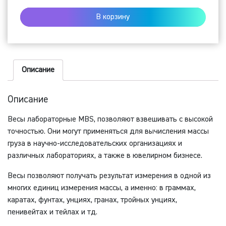
весы
В корзину
MBS-
1500N
(1500
г,
Описание
0,02
г,
Описание
внешняя
Весы лабораторные MBS, позволяют взвешивать с высокой
калибровка)
точностью. Они могут применяться для вычисления массы
груза в научно-исследовательских организациях и
различных лабораториях, а также в ювелирном бизнесе.
Весы позволяют получать результат измерения в одной из
многих единиц измерения массы, а именно: в граммах,
каратах, фунтах, унциях, гранах, тройных унциях,
пенивейтах и тейлах и тд.