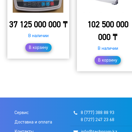
37 125 000 000
₸
102 500 000
000
₸
В наличии
В корзину
В наличии
В корзину
Сервис
8 (777) 388 88 93
8 (727) 247 23 68
Доставка и оплата
Контакты
info@techprom.kz