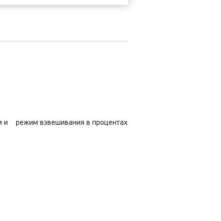
00N
им и режим взвешивания в процентах
й