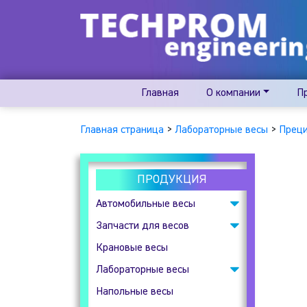
Главная
О компании
П
Главная страница
>
Лабораторные весы
>
Преци
ПРОДУКЦИЯ
Автомобильные весы
Запчасти для весов
Подкладные
автомобильные весы
Крановые весы
Весовые индикаторы
Лабораторные весы
Клеммные коробки
Напольные весы
Аналитические весы
Тензодатчики