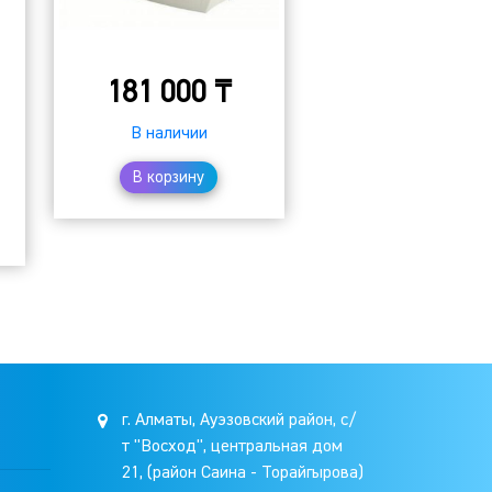
181 000
₸
В наличии
В корзину
г. Алматы, Ауэзовский район, с/
т "Восход", центральная дом
21, (район Саина - Торайгырова)