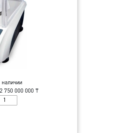
 наличии
2 750 000 000
₸
оличество
абораторные
есы
AS
MWP-