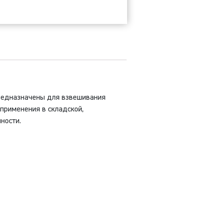
S-
000
а
онны
предназначены для взвешивания
 применения в складской,
ности.