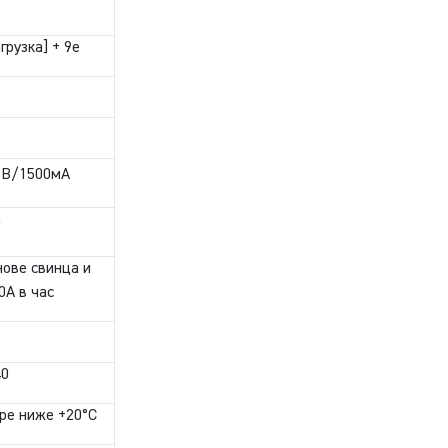
рузка] + 9e
 9В/1500мА
0
нове свинца и
0А в час
40
ре ниже +20°C