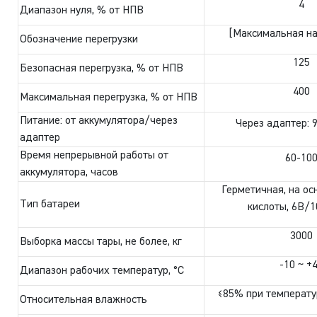
4
Диапазон нуля, % от НПВ
[Максимальная наг
Обозначение перегрузки
125
Безопасная перегрузка, % от НПВ
400
Максимальная перегрузка, % от НПВ
Питание: от аккумулятора/через
Через адаптер:
адаптер
Время непрерывной работы от
60-10
аккумулятора, часов
Герметичная, на ос
Тип батареи
кислоты, 6В/1
3000
Выборка массы тары, не более, кг
-10 ~ +
Диапазон рабочих температур, °С
≤85% при температу
Относительная влажность