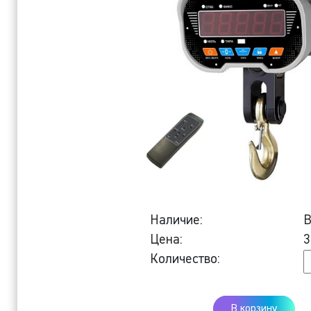
Наличие:
В
Цена:
3
К
Количество:
К
в
В корзину