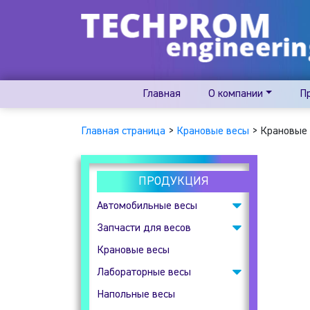
Главная
О компании
П
Главная страница
>
Крановые весы
>
Крановые 
ПРОДУКЦИЯ
Автомобильные весы
Запчасти для весов
Подкладные
автомобильные весы
Крановые весы
Весовые индикаторы
Лабораторные весы
Клеммные коробки
Напольные весы
Аналитические весы
Тензодатчики