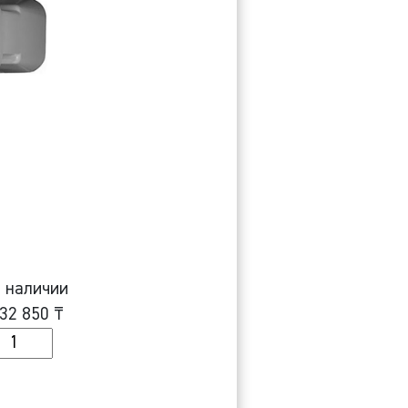
 наличии
32 850
₸
оличество
рановые
есы