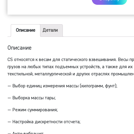
C
3
н
3
Описание
Детали
т
Описание
CS относятся к весам для статического взвешивания. Весы 
грузов на любых типах подъемных устройств, а также для их
текстильной, металлургической и других отраслях промышлен
— Выбор единиц измерения массы (килограмм, фунт);
— Выборка массы тары;
— Режим суммирования;
— Настройка дискретности отсчета;
— Анти-вибрация;