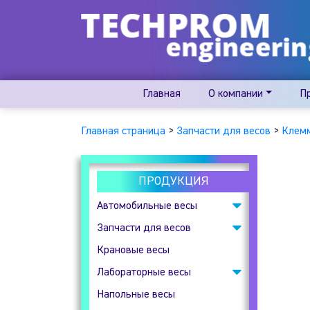
Главная
О компании
П
Главная страница
>
Запчасти для весов
>
Клемм
ПРОДУКЦИЯ
Автомобильные весы
Запчасти для весов
Подкладные
автомобильные весы
Крановые весы
Весовые индикаторы
Лабораторные весы
Клеммные коробки
Напольные весы
Аналитические весы
Тензодатчики