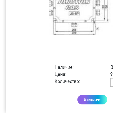
Наличие:
В
Цена:
9
К
Количество:
К
к
В корзину
J
6