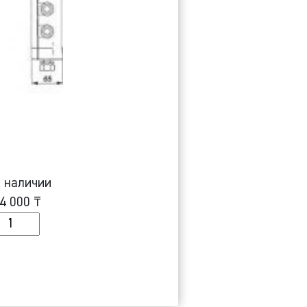
 наличии
4 000
₸
оличество
леммная
оробка
B-
P